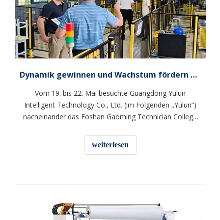
Dynamik gewinnen und Wachstum fördern | Unser Unternehmen besucht zwei führende Universitäten in Foshan, um gemeinsam eine neue Hochebene für die Talentförderung zu errichten
Vom 19. bis 22. Mai besuchte Guangdong Yulun
Intelligent Technology Co., Ltd. (im Folgenden „Yulun“)
nacheinander das Foshan Gaoming Technician College
und das Guangdong Polytechnic College und führte
einen intensiven Austausch über die Vertiefung der
weiterlesen
Zusammenarbeit zwischen Universitäten und
Unternehmen und die gezielte Abstimmung von
Talenten