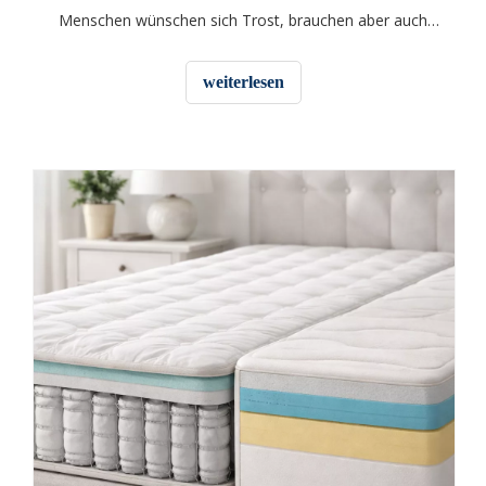
Menschen wünschen sich Trost, brauchen aber auch
jede Nacht die richtige Unterstützung. Es kann schwierig
sein, beides in einer Matratze zu finden. Eine
weiterlesen
Taschenfederkernmatratze zeichnet sich dadurch aus,
dass sie diese Bedürfnisse gut in Einklang bringt. Es nutzt
einzelne Federn, um präziser auf Ihren Körper zu
reagieren. Im Laufe der Zeit haben bessere Materialien
und eine intelligentere Produktion es zuverlässiger und
atmungsaktiver gemacht.