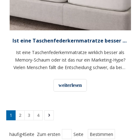
Ist eine Taschenfederkernmatratze besser als eine Memoryschaum-Matratze?
Ist eine Taschenfederkernmatratze wirklich besser als
Memory-Schaum oder ist das nur ein Marketing-Hype?
Vielen Menschen fällt die Entscheidung schwer, da beide
Optionen Komfort, Unterstützung und besseren Schlaf
versprechen. Doch sobald Sie sich hinlegen, fühlen sie
weiterlesen
sich völlig anders an. Die Wahl zwischen ihnen hängt oft
von Ihren Schlafgewohnheiten, Ihrem Körpertyp und
sogar davon ab, wie warm Sie sich nachts fühlen.
Manche Menschen bevorzugen eine atmungsaktive,
1
2
3
4
stützende Oberfläche, während andere ein weicheres,
körpernahes Gefühl bevorzugen.
häufig4Seite Zum ersten
Seite
Bestimmen