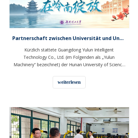
Partnerschaft zwischen Universität und Unternehmen erreicht neue Höhen | Das Hunan Institute of Science and Technology und Yulun Machinery bauen gemeinsam eine integrierte Praktikums- und Beschäftigungsbasis auf
Kürzlich stattete Guangdong Yulun Intelligent
Technology Co., Ltd. (im Folgenden als „Yulun
Machinery“ bezeichnet) der Hunan University of Science
and Technology einen Besuch ab und trieb gleichzeitig
den gemeinsamen Aufbau der „Integrated Internship and
weiterlesen
Employment Base“ und die exklusive Rekrutierung auf
dem Campus 2026 voran