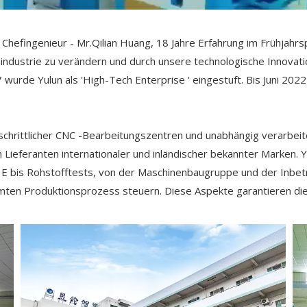
Chefingenieur - Mr.Qilian Huang, 18 Jahre Erfahrung im Frühjah
enindustrie zu verändern und durch unsere technologische Innovat
 wurde Yulun als 'High-Tech Enterprise ' eingestuft. Bis Juni 2022
tschrittlicher CNC -Bearbeitungszentren und unabhängig verarbeite
Lieferanten internationaler und inländischer bekannter Marken. Y
 & E bis Rohstofftests, von der Maschinenbaugruppe und der Inb
ten Produktionsprozess steuern. Diese Aspekte garantieren die S