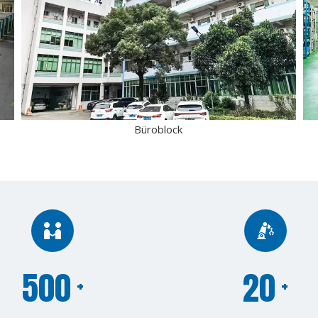
Büroblock
500
20
+
+