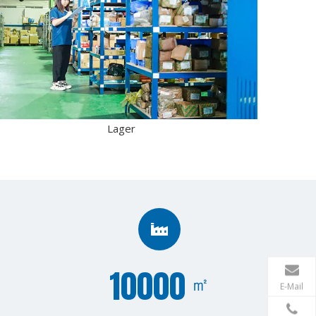
Lager
10000
㎡
E-Mail